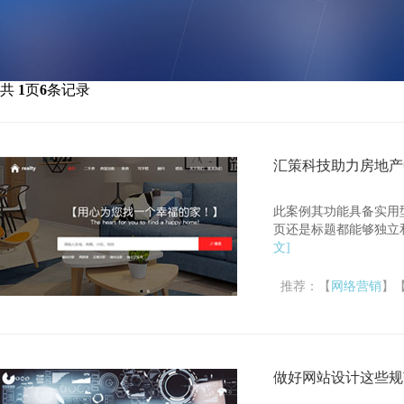
共
1
页
6
条记录
汇策科技助力房地产
此案例其功能具备实用
页还是标题都能够独立和
文]
推荐：【
网络营销
】
做好网站设计这些规